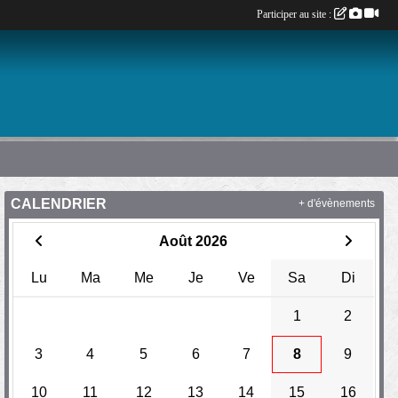
Participer au site :
CALENDRIER
+ d'évènements
Août 2026
Lu
Ma
Me
Je
Ve
Sa
Di
1
2
3
4
5
6
7
8
9
10
11
12
13
14
15
16