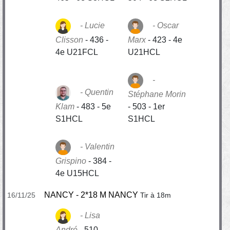
Lucie
Oscar
Clisson
-
436 -
Marx
-
423 - 4e
4e U21FCL
U21HCL
Quentin
Stéphane Morin
Klam
-
483 - 5e
-
503 - 1er
S1HCL
S1HCL
Valentin
Grispino
-
384 -
4e U15HCL
NANCY - 2*18 M NANCY
16/11/25
Tir à 18m
Lisa
André
-
510 -