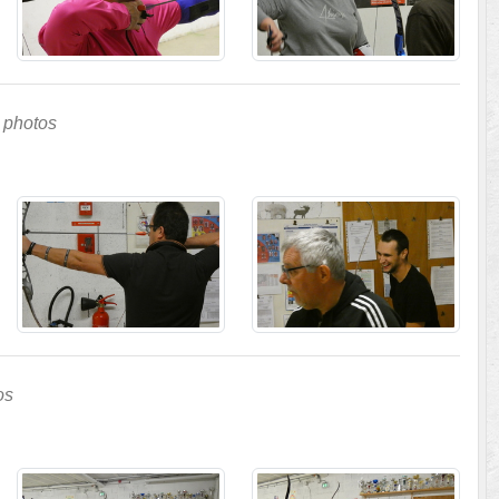
 photos
os