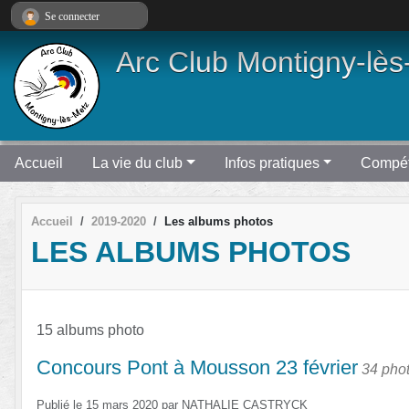
Panneau de gestion des cookies
Se connecter
Arc Club Montigny-lès
Accueil
La vie du club
Infos pratiques
Compét
Accueil
2019-2020
Les albums photos
LES ALBUMS PHOTOS
15 albums photo
Concours Pont à Mousson 23 février
34 pho
Publié le
15 mars 2020
par
NATHALIE CASTRYCK