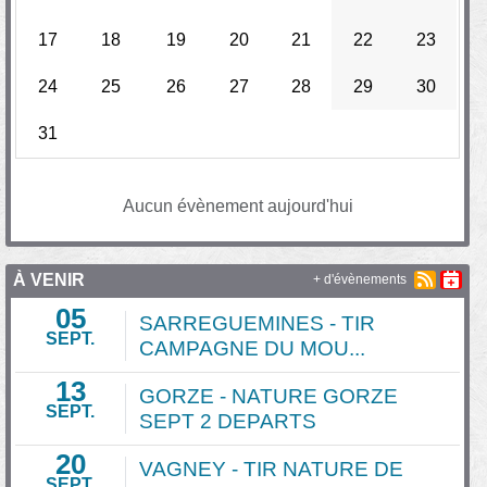
17
18
19
20
21
22
23
24
25
26
27
28
29
30
31
Aucun évènement aujourd'hui
À VENIR
+ d'évènements
05
SARREGUEMINES - TIR
SEPT.
CAMPAGNE DU MOU...
13
GORZE - NATURE GORZE
SEPT.
SEPT 2 DEPARTS
20
VAGNEY - TIR NATURE DE
SEPT.