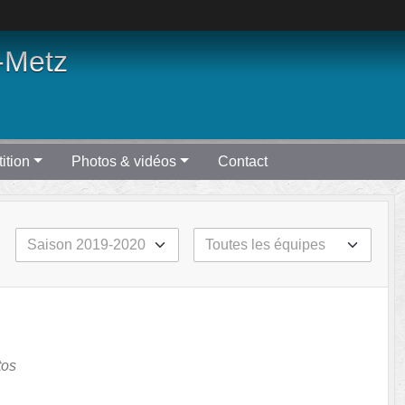
-Metz
ition
Photos & vidéos
Contact
tos