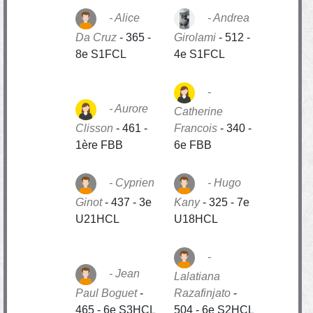
Alice
Andrea
Da Cruz
-
365 -
Girolami
-
512 -
8e S1FCL
4e S1FCL
Aurore
Catherine
Clisson
-
461 -
Francois
-
340 -
1ère FBB
6e FBB
Cyprien
Hugo
Ginot
-
437 - 3e
Kany
-
325 - 7e
U21HCL
U18HCL
Jean
Lalatiana
Paul Boguet
-
Razafinjato
-
465 - 6e S3HCL
504 - 6e S2HCL