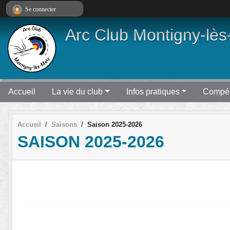
Panneau de gestion des cookies
Se connecter
Arc Club Montigny-lès
Accueil
La vie du club
Infos pratiques
Compét
Accueil
Saisons
Saison 2025-2026
SAISON 2025-2026