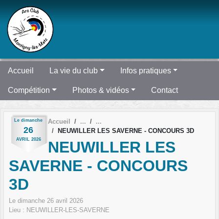
Panneau de gestion des cookies
Accueil
La vie du club
Infos pratiques
Compétition
Photos & vidéos
Contact
Le
dimanche
Accueil
26
NEUWILLER LES SAVERNE - CONCOURS 3D
AVRIL
2026
NEUWILLER LES
SAVERNE - CONCOURS
3D
Le
dimanche
26
avril
2026
Lieu :
NEUWILLER-LES-SAVERNE